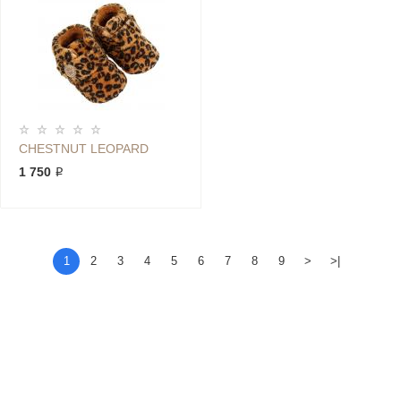
CHESTNUT LEOPARD
1 750 ₽
1
2
3
4
5
6
7
8
9
>
>|